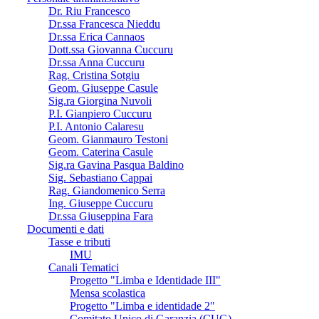
Dr. Riu Francesco
Dr.ssa Francesca Nieddu
Dr.ssa Erica Cannaos
Dott.ssa Giovanna Cuccuru
Dr.ssa Anna Cuccuru
Rag. Cristina Sotgiu
Geom. Giuseppe Casule
Sig.ra Giorgina Nuvoli
P.I. Gianpiero Cuccuru
P.I. Antonio Calaresu
Geom. Gianmauro Testoni
Geom. Caterina Casule
Sig.ra Gavina Pasqua Baldino
Sig. Sebastiano Cappai
Rag. Giandomenico Serra
Ing. Giuseppe Cuccuru
Dr.ssa Giuseppina Fara
Documenti e dati
Tasse e tributi
IMU
Canali Tematici
Progetto "Limba e Identidade III"
Mensa scolastica
Progetto "Limba e identidade 2"
Comitato Unico di Garanzia (CUG)