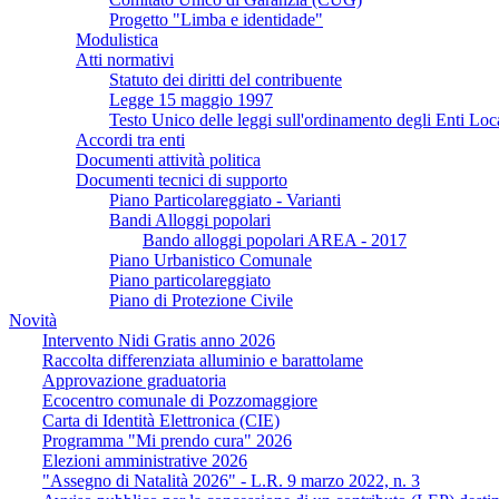
Progetto "Limba e identidade"
Modulistica
Atti normativi
Statuto dei diritti del contribuente
Legge 15 maggio 1997
Testo Unico delle leggi sull'ordinamento degli Enti Loc
Accordi tra enti
Documenti attività politica
Documenti tecnici di supporto
Piano Particolareggiato - Varianti
Bandi Alloggi popolari
Bando alloggi popolari AREA - 2017
Piano Urbanistico Comunale
Piano particolareggiato
Piano di Protezione Civile
Novità
Intervento Nidi Gratis anno 2026
Raccolta differenziata alluminio e barattolame
Approvazione graduatoria
Ecocentro comunale di Pozzomaggiore
Carta di Identità Elettronica (CIE)
Programma "Mi prendo cura" 2026
Elezioni amministrative 2026
"Assegno di Natalità 2026" - L.R. 9 marzo 2022, n. 3