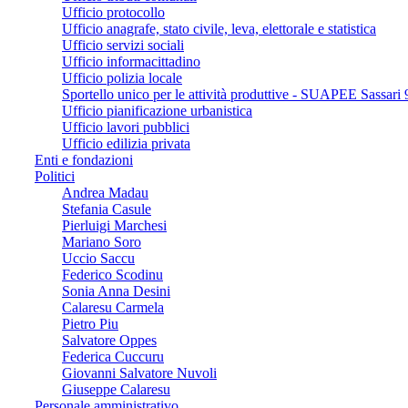
Ufficio protocollo
Ufficio anagrafe, stato civile, leva, elettorale e statistica
Ufficio servizi sociali
Ufficio informacittadino
Ufficio polizia locale
Sportello unico per le attività produttive - SUAPEE Sassari 
Ufficio pianificazione urbanistica
Ufficio lavori pubblici
Ufficio edilizia privata
Enti e fondazioni
Politici
Andrea Madau
Stefania Casule
Pierluigi Marchesi
Mariano Soro
Uccio Saccu
Federico Scodinu
Sonia Anna Desini
Calaresu Carmela
Pietro Piu
Salvatore Oppes
Federica Cuccuru
Giovanni Salvatore Nuvoli
Giuseppe Calaresu
Personale amministrativo