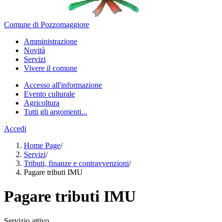
Comune di Pozzomaggiore
Amministrazione
Novità
Servizi
Vivere il comune
Accesso all'informazione
Evento culturale
Agricoltura
Tutti gli argomenti...
Accedi
Home Page
/
Servizi
/
Tributi, finanze e contravvenzioni
/
Pagare tributi IMU
Pagare tributi IMU
Servizio attivo