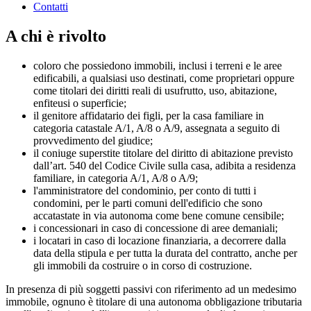
Contatti
A chi è rivolto
coloro che possiedono immobili, inclusi i terreni e le aree
edificabili, a qualsiasi uso destinati, come proprietari oppure
come titolari dei diritti reali di usufrutto, uso, abitazione,
enfiteusi o superficie;
il genitore affidatario dei figli, per la casa familiare in
categoria catastale A/1, A/8 o A/9, assegnata a seguito di
provvedimento del giudice;
il coniuge superstite titolare del diritto di abitazione previsto
dall’art. 540 del Codice Civile sulla casa, adibita a residenza
familiare, in categoria A/1, A/8 o A/9;
l'amministratore del condominio, per conto di tutti i
condomini, per le parti comuni dell'edificio che sono
accatastate in via autonoma come bene comune censibile;
i concessionari in caso di concessione di aree demaniali;
i locatari in caso di locazione finanziaria, a decorrere dalla
data della stipula e per tutta la durata del contratto, anche per
gli immobili da costruire o in corso di costruzione.
In presenza di più soggetti passivi con riferimento ad un medesimo
immobile, ognuno è titolare di una autonoma obbligazione tributaria