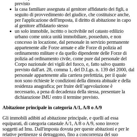
previsto
la casa familiare assegnata al genitore affidatario dei figli, a
seguito di provvedimento del giudice, che costituisce anche,
per l'applicazione dell'imposta, il diritto di abitazione in capo
al genitore affidatario stesso
un solo immobile, iscritto o iscrivibile nel catasto edilizio
urbano come unica unità immobiliare, posseduto, e non
concesso in locazione, dal personale in servizio permanente
appartenente alle Forze armate e alle Forze di polizia ad
ordinamento militare e da quello dipendente delle Forze di
polizia ad ordinamento civile, come pure dal personale del
Corpo nazionale dei vigili del fuoco, e, fatto salvo quanto
previsto dall'art. 28, comma 1, del D.Lgs. n. 139 del 2000, dal
personale appartenente alla carriera prefettizia, per il quale
non sono richieste le condizioni della dimora abituale e della
residenza anagrafica; per fruire dell’agevolazione è
necessario, a pena di decadenza della stessa, presentare la
dichiarazione IMU entro il termine previsto.
Abitazione principale in categoria A/1, A/8 o A/9
Gli immobili adibiti ad abitazione principale, e quelli ad essa
equiparati, di categoria catastale A/1, A/8 o A/9, sono invece
soggetti ad Imu. Dall'imposta dovuta per queste abitazioni e per le
relative pertinenze si detraggono, fino a concorrenza del suo