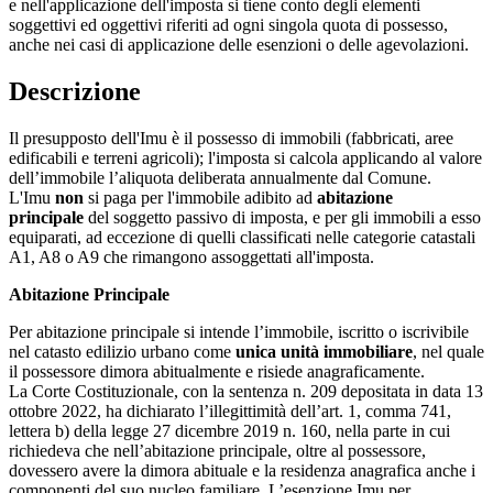
e nell'applicazione dell'imposta si tiene conto degli elementi
soggettivi ed oggettivi riferiti ad ogni singola quota di possesso,
anche nei casi di applicazione delle esenzioni o delle agevolazioni.
Descrizione
Il presupposto dell'Imu è il possesso di immobili (fabbricati, aree
edificabili e terreni agricoli); l'imposta si calcola applicando al valore
dell’immobile l’aliquota deliberata annualmente dal Comune.
L'Imu
non
si paga per l'immobile adibito ad
abitazione
principale
del soggetto passivo di imposta, e per gli immobili a esso
equiparati, ad eccezione di quelli classificati nelle categorie catastali
A1, A8 o A9 che rimangono assoggettati all'imposta.
Abitazione Principale
Per abitazione principale si intende l’immobile, iscritto o iscrivibile
nel catasto edilizio urbano come
unica unità immobiliare
, nel quale
il possessore dimora abitualmente e risiede anagraficamente.
La Corte Costituzionale, con la sentenza n. 209 depositata in data 13
ottobre 2022, ha dichiarato l’illegittimità dell’art. 1, comma 741,
lettera b) della legge 27 dicembre 2019 n. 160, nella parte in cui
richiedeva che nell’abitazione principale, oltre al possessore,
dovessero avere la dimora abituale e la residenza anagrafica anche i
componenti del suo nucleo familiare. L’esenzione Imu per