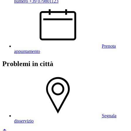
numero +39 079801123
Prenota
appuntamento
Problemi in città
Segnala
disservizio