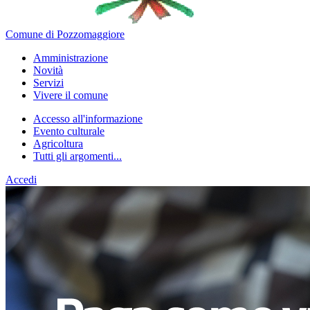
Comune di Pozzomaggiore
Amministrazione
Novità
Servizi
Vivere il comune
Accesso all'informazione
Evento culturale
Agricoltura
Tutti gli argomenti...
Accedi