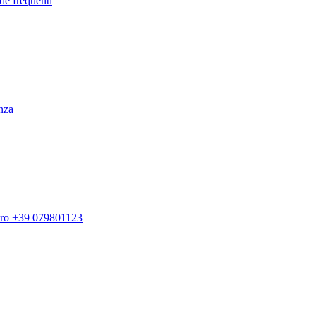
de frequenti
enza
ero +39 079801123