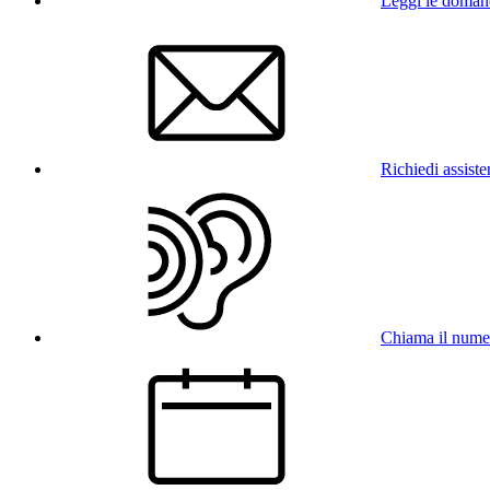
Leggi le doman
Richiedi assist
Chiama il num