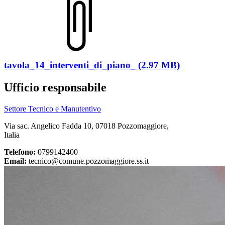
tavola_14_interventi_di_piano_ (2.97 MB)
Ufficio responsabile
Settore Tecnico e Manutentivo
Via sac. Angelico Fadda 10, 07018 Pozzomaggiore,
Italia
Telefono:
0799142400
Email:
tecnico@comune.pozzomaggiore.ss.it